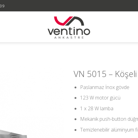
 39
VN 5015 – Köşel
Paslanmaz İnox gövde
123 W motor gücü
1 x 28 W lamba
Mekanik push-button düğm
Temizlenebilir alüminyum fi