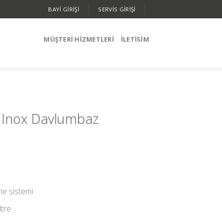
BAYİ GİRİŞİ
SERVIS GIRIŞI
MÜŞTERİ HİZMETLERİ
İLETISIM
i Inox Davlumbaz
e sistemi
ltre