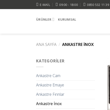
Skip
E-MAIL
09:00 - 18:00
0850 532 11 39
to
content
ÜRÜNLER
KURUMSAL
ANA SAYFA
/
ANKASTRE İNOX
KATEGORILER
Ankastre Cam
Ankastre Emaye
Ankastre Fırınlar
Ankastre İnox