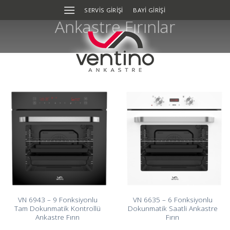
Skip
SERVIS GIRIŞI
BAYİ GİRİŞİ
to
Ankastre Fırınlar
content
VN 6943 – 9 Fonksiyonlu
VN 6635 – 6 Fonksiyonlu
Tam Dokunmatik Kontrollü
Dokunmatik Saatli Ankastre
Ankastre Fırın
Fırın