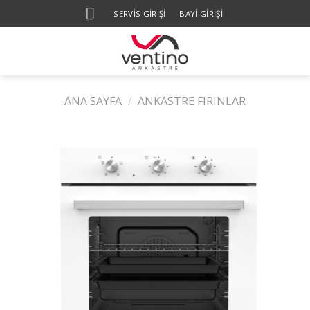
Skip
SERVIS GIRIŞI
BAYİ GİRİŞİ
to
content
ANA SAYFA
/
ANKASTRE FIRINLAR