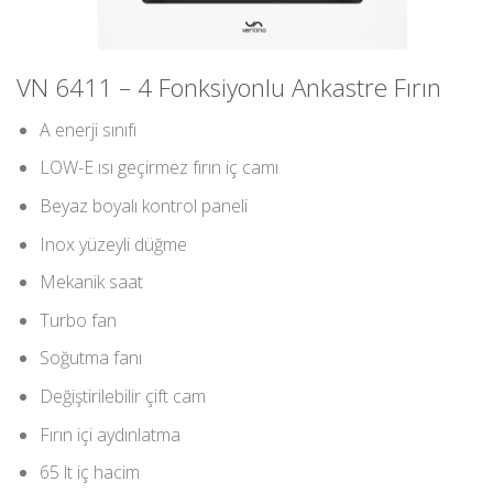
VN 6411 – 4 Fonksiyonlu Ankastre Fırın
A enerji sınıfı
LOW-E ısı geçirmez fırın iç camı
Beyaz boyalı kontrol paneli
Inox yüzeyli düğme
Mekanik saat
Turbo fan
Soğutma fanı
Değiştirilebilir çift cam
Fırın içi aydınlatma
65 lt iç hacim