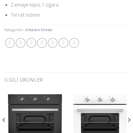
2 emaye tepsi, 1 ızgara
Tel raf sistemi
Kategoriler:
Ankastre Fırınlar
İLGILI ÜRÜNLER