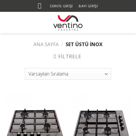
Skip
SERVIS GIRIŞI
BAYİ GİRİŞİ
to
content
ANA SAYFA
/
SET ÜSTÜ İNOX
FILTRELE