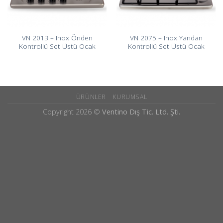
VN 2013 – Inox Önden
VN 2075 – Inox Yandan
Kontrollü Set Üstü Ocak
Kontrollü Set Üstü Ocak
ÜRÜNLER
KURUMSAL
Copyright 2026 ©
Ventino Dış Tic. Ltd. Şti.