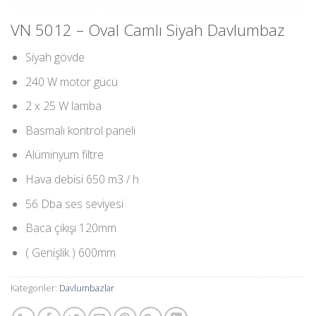
VN 5012 – Oval Camlı Siyah Davlumbaz
Siyah gövde
240 W motor gücü
2 x 25 W lamba
Basmalı kontrol paneli
Alüminyum filtre
Hava debisi 650 m3 / h
56 Dba ses seviyesi
Baca çıkışı 120mm
( Genişlik ) 600mm
Kategoriler:
Davlumbazlar