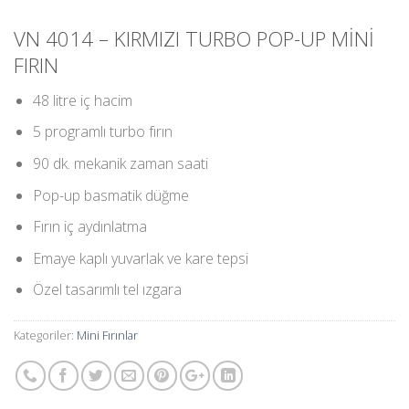
VN 4014 – KIRMIZI TURBO POP-UP MİNİ
FIRIN
48 litre iç hacim
5 programlı turbo fırın
90 dk. mekanik zaman saati
Pop-up basmatik düğme
Fırın iç aydınlatma
Emaye kaplı yuvarlak ve kare tepsi
Özel tasarımlı tel ızgara
Kategoriler:
Mini Fırınlar