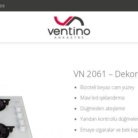
 39
VN 2061 – Dekor
Bizoteli beyaz cam yüzey
Mavi led ışıklandırma
Düğmeden ateşleme
Yandan kontrollü düğmele
Emaye ızgaralar ve bek kap