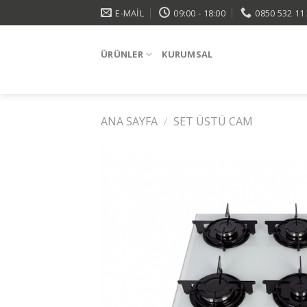
Skip
E-MAIL
09:00 - 18:00
0850 532 11
to
content
ÜRÜNLER
KURUMSAL
ANA SAYFA
/
SET ÜSTÜ CAM