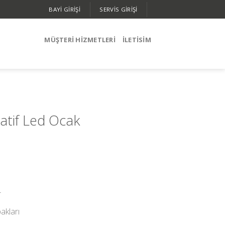
BAYİ GİRİŞİ
SERVIS GIRIŞI
MÜŞTERİ HİZMETLERİ
İLETISIM
atif Led Ocak
r
akları