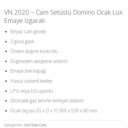
VN 2020 – Cam Setüstü Domino Ocak Lüx
Emaye Izgaralı
Beyaz cam gövde
2 gözü gazlı
Önden düğme kontrollü
Düğmeden ateşleme sistemi
Emaye bek kapağı
Havuz sistemli bekler
LPG veya DG uyumlu
Otomatik gaz kesme emniyet sistemi
Ocak ölçüsü (G x D x Y) 300 x 530 x 80 mm
Kategoriler:
Set Üstü Cam