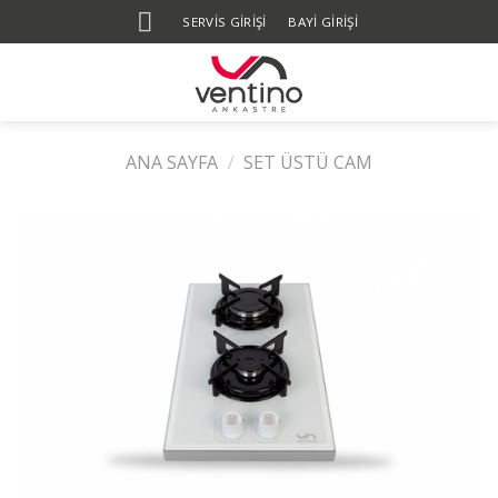
Skip
SERVIS GIRIŞI
BAYİ GİRİŞİ
to
content
ANA SAYFA
/
SET ÜSTÜ CAM