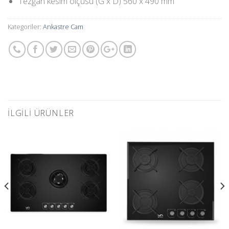
Tezgah kesim ölçüsü (G x D) 560 x 490 mm
Kategoriler:
Ankastre Cam
İLGILI ÜRÜNLER