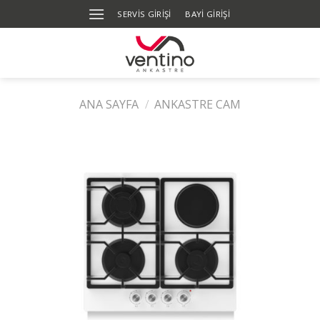
Skip
SERVIS GIRIŞI
BAYİ GİRİŞİ
to
content
ANA SAYFA
/
ANKASTRE CAM