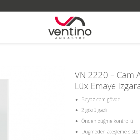
VN 2220 – Cam 
Lüx Emaye Izgara
Beyaz cam gövde
2 gözü gazlı
Önden düğme kontrollü
Düğmeden ateşleme siste