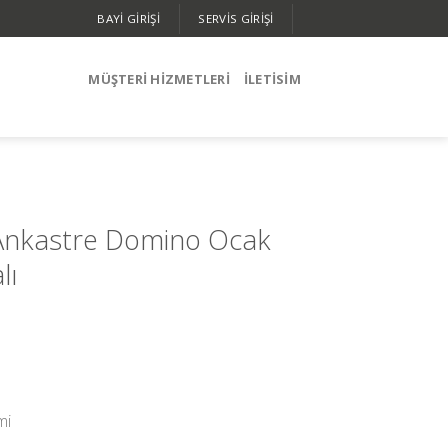
BAYİ GİRİŞİ
SERVIS GIRIŞI
MÜŞTERİ HİZMETLERİ
İLETISIM
Ankastre Domino Ocak
lı
mi