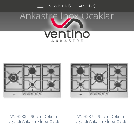
Skip
SERVIS GIRIŞI
BAYİ GİRİŞİ
to
Ankastre İnox Ocaklar
content
VN 3288 – 90 cm Döküm
VN 3287 – 90 cm Döküm
Izgaralı Ankastre İnox Ocak
Izgaralı Ankastre İnox Ocak